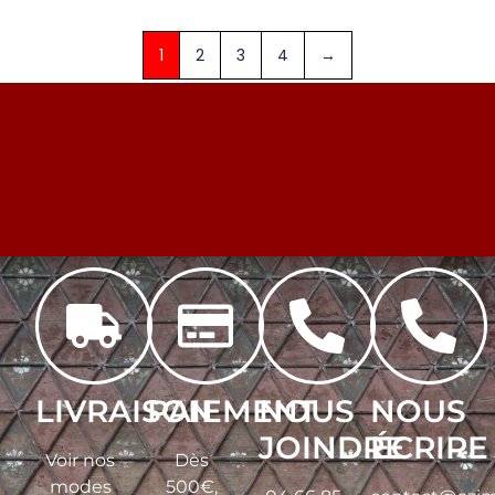
1
2
3
4
→
LIVRAISON
PAIEMENT
NOUS
NOUS
JOINDRE
ÉCRIRE
Voir nos
Dès
modes
500€,