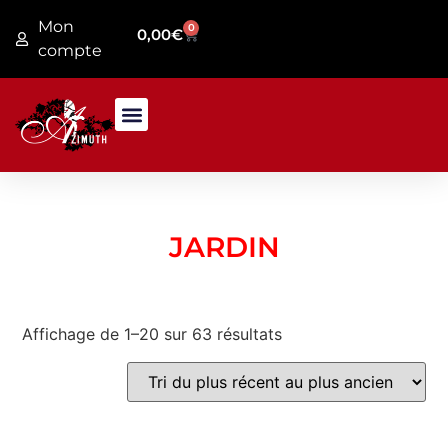
Mon
0
0,00
€
compte
PRESENTATION MAGASIN
JARDIN / FER FORGE
JARDIN
Affichage de 1–20 sur 63 résultats