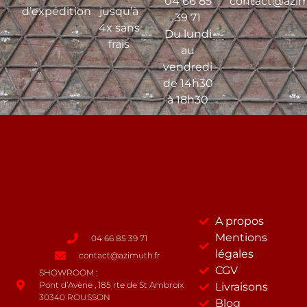
04 66 85
contact@azim
d’expédition
jusqu’à
39 71
4x sans
Du lundi
frais
au
vendredi
de 14h30
à 18h30
A propos
Mentions
04 66 85 39 71
légales
contact@azimuth.fr
CGV
SHOWROOM :
Pont d’Avène , 185 rte de St Ambroix
Livraisons
30340 ROUSSON
Blog