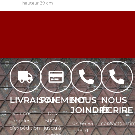
hauteur 39 cm
LIVRAISON
PAIEMENT
NOUS
NOUS
JOINDRE
ÉCRIRE
Voir nos
Dès
modes
500€,
04 66 85
contact@azim
d’expédition
jusqu’à
39 71