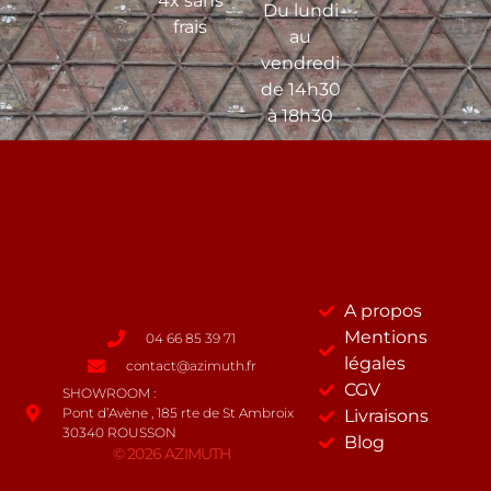
4x sans
Du lundi
frais
au
vendredi
de 14h30
à 18h30
A propos
Mentions
04 66 85 39 71
légales
contact@azimuth.fr
CGV
SHOWROOM :
Pont d’Avène , 185 rte de St Ambroix
Livraisons
30340 ROUSSON
Blog
© 2026 AZIMUTH