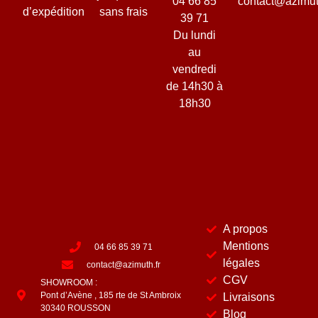
04 66 85
contact@azimut
d’expédition
sans frais
39 71
Du lundi
au
vendredi
de 14h30 à
18h30
A propos
Mentions
04 66 85 39 71
légales
contact@azimuth.fr
CGV
SHOWROOM :
Pont d’Avène , 185 rte de St Ambroix
Livraisons
30340 ROUSSON
Blog