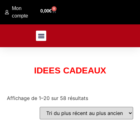
Mon
0
0,00
€
compte
PRESENTATION MAGASIN
JARDIN / FER FORGE
IDEES CADEAUX
Affichage de 1–20 sur 58 résultats