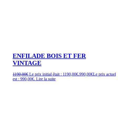
ENFILADE BOIS ET FER
VINTAGE
1190,00
€
Le prix initial était : 1190,00€.
990,00
€
Le prix actuel
est : 990,00€.
Lire la suite