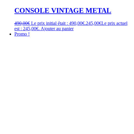
CONSOLE VINTAGE METAL
490,00
€
Le prix initial était : 490,00€.
245,00
€
Le prix actuel
est : 245,00€.
Ajouter au panier
Promo !