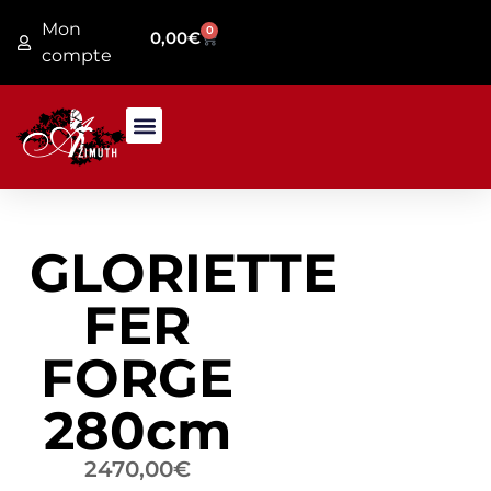
Mon
0
0,00
€
compte
PRESENTATION MAGASIN
JARDIN / FER FORGE
GLORIETTE
FER
FORGE
280cm
2470,00
€