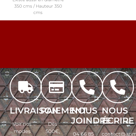
350 cms / Hauteur 350
cms
LIVRAISON
PAIEMENT
NOUS
NOUS
JOINDRE
ÉCRIRE
Voir nos
Dès
modes
500€,
04 66 85
contact@azim