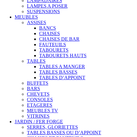
LAMPADAIRES
LAMPES A POSER
SUSPENSIONS
MEUBLES
ASSISES
BANCS
CHAISES
CHAISES DE BAR
FAUTEUILS
TABOURETS
TABOURETS HAUTS
TABLES
TABLES A MANGER
TABLES BASSES
TABLES D’APPOINT
BUFFETS
BARS
CHEVETS
CONSOLES
ETAGERES
MEUBLES TV
VITRINES
JARDIN / FER FORGE
SERRES, GLORIETTES
TABLES BASSES OU D’APPOINT