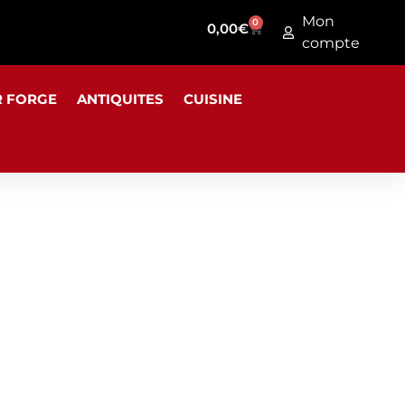
Mon
0
0,00
€
compte
R FORGE
ANTIQUITES
CUISINE