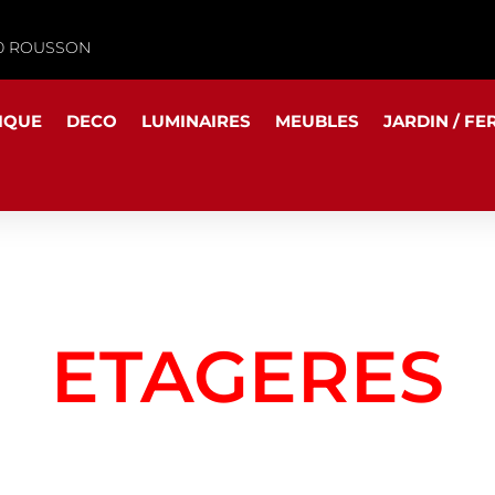
340 ROUSSON
IQUE
DECO
LUMINAIRES
MEUBLES
JARDIN / FE
ETAGERES