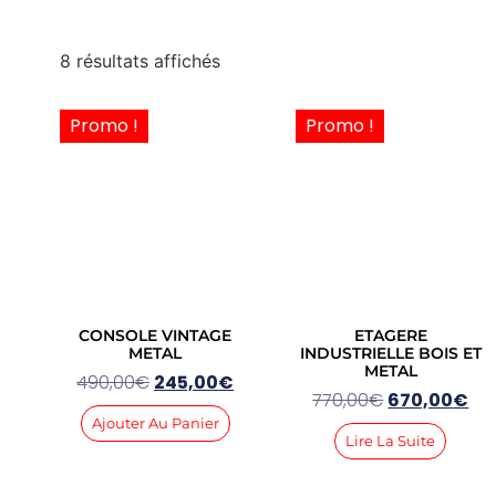
8 résultats affichés
Promo !
Promo !
CONSOLE VINTAGE
ETAGERE
METAL
INDUSTRIELLE BOIS ET
METAL
490,00
€
245,00
€
770,00
€
670,00
€
Ajouter Au Panier
Lire La Suite