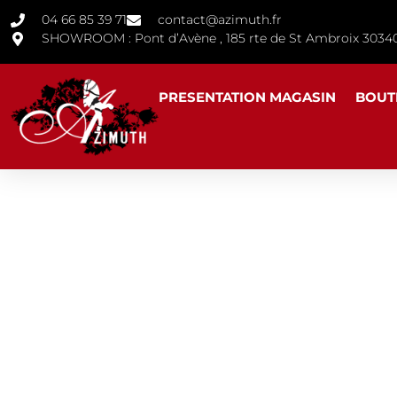
04 66 85 39 71
contact@azimuth.fr
SHOWROOM : Pont d’Avène , 185 rte de St Ambroix 30
PRESENTATION MAGASIN
BOUT