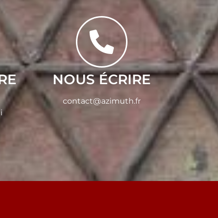
RE
NOUS ÉCRIRE
contact@azimuth.fr
i