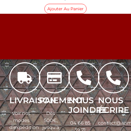
Ajouter Au Panier
LIVRAISON
PAIEMENT
NOUS
NOUS
JOINDRE
ÉCRIRE
Voir nos
Dès
modes
500€,
04 66 85
contact@azim
d’expédition
jusqu’à
39 71