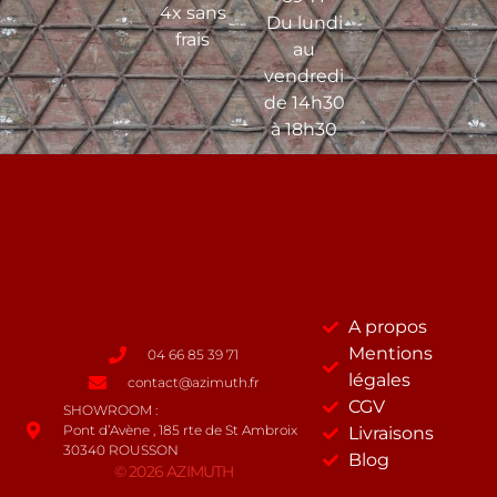
4x sans
Du lundi
frais
au
vendredi
de 14h30
à 18h30
A propos
Mentions
04 66 85 39 71
légales
contact@azimuth.fr
CGV
SHOWROOM :
Pont d’Avène , 185 rte de St Ambroix
Livraisons
30340 ROUSSON
Blog
© 2026 AZIMUTH