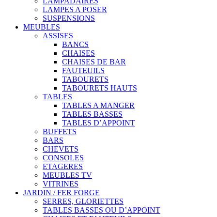
LAMPADAIRES
LAMPES A POSER
SUSPENSIONS
MEUBLES
ASSISES
BANCS
CHAISES
CHAISES DE BAR
FAUTEUILS
TABOURETS
TABOURETS HAUTS
TABLES
TABLES A MANGER
TABLES BASSES
TABLES D’APPOINT
BUFFETS
BARS
CHEVETS
CONSOLES
ETAGERES
MEUBLES TV
VITRINES
JARDIN / FER FORGE
SERRES, GLORIETTES
TABLES BASSES OU D’APPOINT