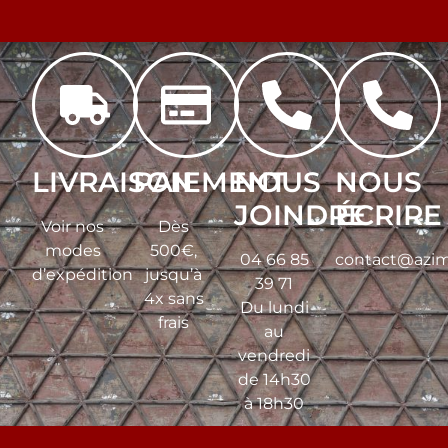
LIVRAISON
PAIEMENT
NOUS
NOUS
JOINDRE
ÉCRIRE
Voir nos
Dès
modes
500€,
04 66 85
contact@azim
d’expédition
jusqu’à
39 71
4x sans
Du lundi
frais
au
vendredi
de 14h30
à 18h30