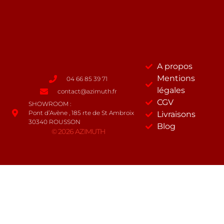
A propos
Mentions
04 66 85 39 71
légales
contact@azimuth.fr
CGV
SHOWROOM :
Pont d’Avène , 185 rte de St Ambroix
Livraisons
30340 ROUSSON
Blog
© 2026 AZIMUTH