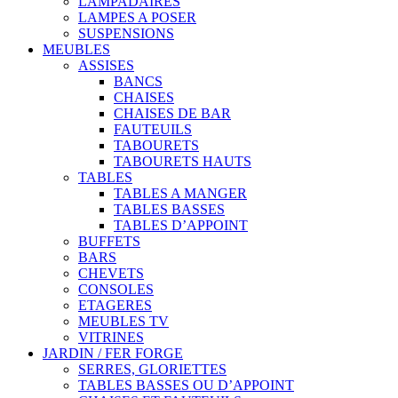
LAMPADAIRES
LAMPES A POSER
SUSPENSIONS
MEUBLES
ASSISES
BANCS
CHAISES
CHAISES DE BAR
FAUTEUILS
TABOURETS
TABOURETS HAUTS
TABLES
TABLES A MANGER
TABLES BASSES
TABLES D’APPOINT
BUFFETS
BARS
CHEVETS
CONSOLES
ETAGERES
MEUBLES TV
VITRINES
JARDIN / FER FORGE
SERRES, GLORIETTES
TABLES BASSES OU D’APPOINT