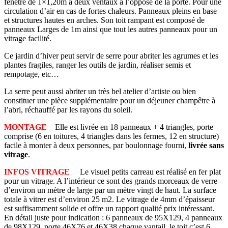
fenêtre de 1×1,20m à deux ventaux à l’opposé de la porte. Pour une
circulation d’air en cas de fortes chaleurs. Panneaux pleins en base
et structures hautes en arches. Son toit rampant est composé de
panneaux Larges de 1m ainsi que tout les autres panneaux pour un
vitrage facilité.
Ce jardin d’hiver peut servir de serre pour abriter les agrumes et les
plantes fragiles, ranger les outils de jardin, réaliser semis et
rempotage, etc…
La serre peut aussi abriter un très bel atelier d’artiste ou bien
constituer une pièce supplémentaire pour un déjeuner champêtre à
l’abri, réchauffé par les rayons du soleil.
MONTAGE
Elle est livrée en 18 panneaux + 4 triangles, porte
comprise (6 en toitures, 4 triangles dans les fermes, 12 en structure)
facile à monter à deux personnes, par boulonnage fourni,
livrée sans
vitrage
.
INFOS VITRAGE
Le visuel petits carreau est réalisé en fer plat
pour un vitrage. A l’intérieur ce sont des grands morceaux de verre
d’environ un mètre de large par un mètre vingt de haut. La surface
totale à vitrer est d’environ 25 m2. Le vitrage de 4mm d’épaisseur
est suffisamment solide et offre un rapport qualité prix intéressant.
En détail juste pour indication : 6 panneaux de 95X129, 4 panneaux
de 98X129, porte 46X76 et 46X38 chaque vantail, le toit c’est 6