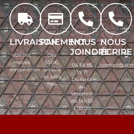
LIVRAISON
PAIEMENT
NOUS
NOUS
JOINDRE
ÉCRIRE
Voir nos
Dès
modes
500€,
04 66 85
contact@azim
d’expédition
jusqu’à
39 71
4x sans
Du lundi
frais
au
vendredi
de 14h30
à 18h30