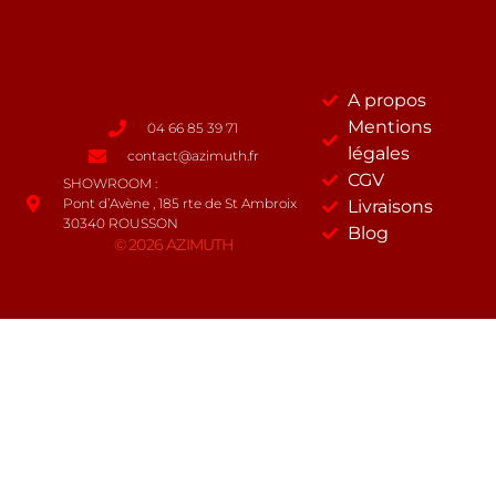
A propos
Mentions
04 66 85 39 71
légales
contact@azimuth.fr
CGV
SHOWROOM :
Pont d’Avène , 185 rte de St Ambroix
Livraisons
30340 ROUSSON
Blog
© 2026 AZIMUTH