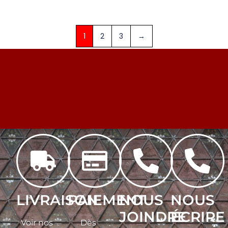
1
2
3
→
LIVRAISON
PAIEMENT
NOUS
NOUS
JOINDRE
ÉCRIRE
Voir nos
Dès