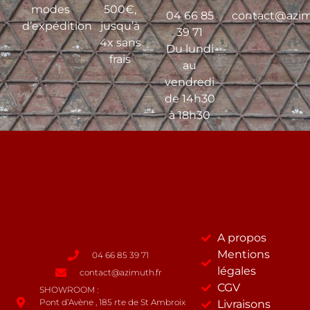
modes
500€,
04 66 85
contact@azim
d’expédition
jusqu’à
39 71
4x sans
Du lundi
frais
au
vendredi
de 14h30
à 18h30
A propos
Mentions
04 66 85 39 71
légales
contact@azimuth.fr
CGV
SHOWROOM :
Pont d’Avène , 185 rte de St Ambroix
Livraisons