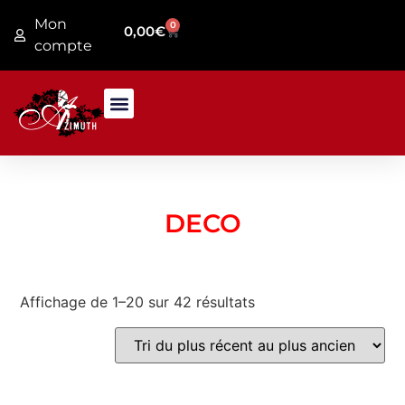
Mon
0
0,00
€
compte
PRESENTATION MAGASIN
JARDIN / FER FORGE
DECO
Affichage de 1–20 sur 42 résultats