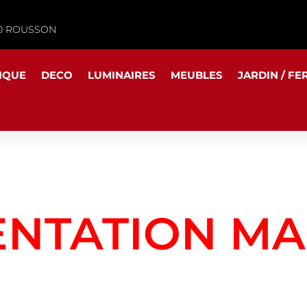
340 ROUSSON
IQUE
DECO
LUMINAIRES
MEUBLES
JARDIN / FE
ENTATION MA