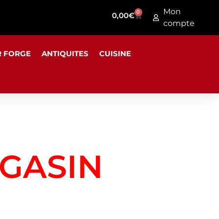
Mon
0
0,00
€
compte
R FORGE
ANTIQUITES
CUISINE
GASIN