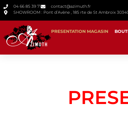
04 66 85 39 71
contact@azimuth.fr
SHOWROOM : Pont d’Avène , 185 rte de St Ambroix 30
PRESENTATION MAGASIN
BOUT
PRES