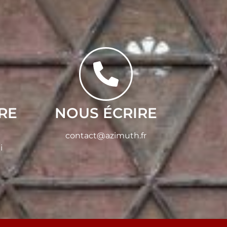
RE
NOUS ÉCRIRE
contact@azimuth.fr
i