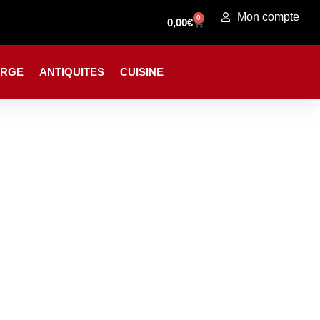
Mon compte
0
0,00
€
ORGE
ANTIQUITES
CUISINE