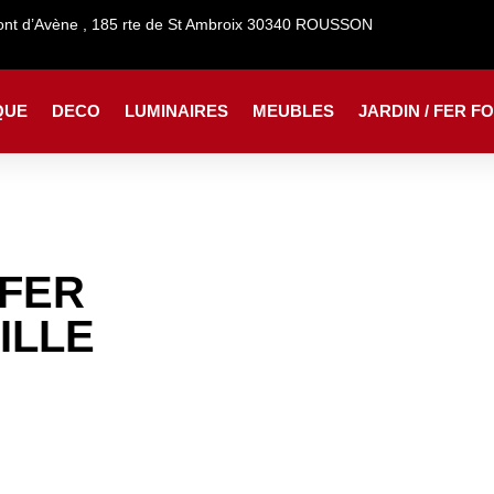
 d’Avène , 185 rte de St Ambroix 30340 ROUSSON
QUE
DECO
LUMINAIRES
MEUBLES
JARDIN / FER F
 FER
ILLE