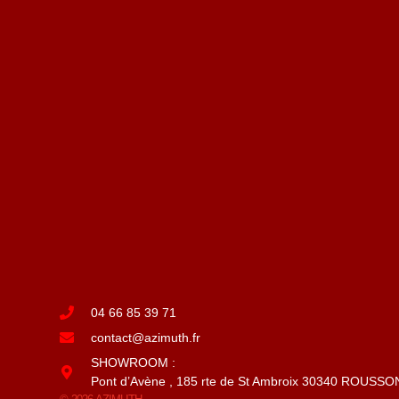
04 66 85 39 71
contact@azimuth.fr
SHOWROOM :
Pont d’Avène , 185 rte de St Ambroix 30340 ROUSSO