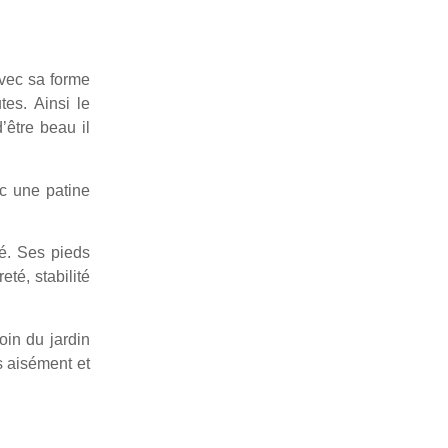
Avec sa forme
es. Ainsi le
’être beau il
ec une patine
té. Ses pieds
eté, stabilité
oin du jardin
s aisément et