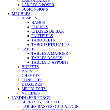
LAMPADAIRES
LAMPES A POSER
SUSPENSIONS
MEUBLES
ASSISES
BANCS
CHAISES
CHAISES DE BAR
FAUTEUILS
TABOURETS
TABOURETS HAUTS
TABLES
TABLES A MANGER
TABLES BASSES
TABLES D’APPOINT
BUFFETS
BARS
CHEVETS
CONSOLES
ETAGERES
MEUBLES TV
VITRINES
JARDIN / FER FORGE
SERRES, GLORIETTES
TABLES BASSES OU D’APPOINT