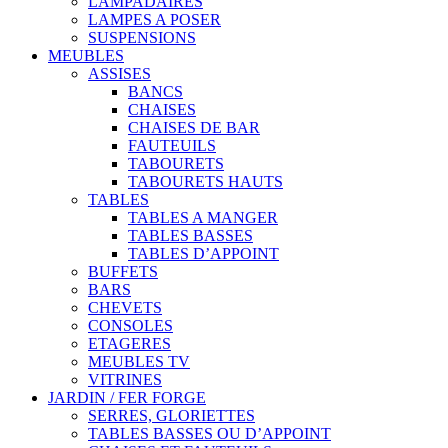
LAMPADAIRES
LAMPES A POSER
SUSPENSIONS
MEUBLES
ASSISES
BANCS
CHAISES
CHAISES DE BAR
FAUTEUILS
TABOURETS
TABOURETS HAUTS
TABLES
TABLES A MANGER
TABLES BASSES
TABLES D’APPOINT
BUFFETS
BARS
CHEVETS
CONSOLES
ETAGERES
MEUBLES TV
VITRINES
JARDIN / FER FORGE
SERRES, GLORIETTES
TABLES BASSES OU D’APPOINT