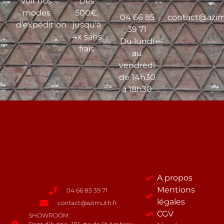
Voir nos
Dès
modes
500€,
04 66 85
contact@azim
d’expédition
jusqu’à
39 71
4x sans
Du lundi
frais
au
vendredi
de 14h30
à 18h30
A propos
Mentions
04 66 85 39 71
légales
contact@azimuth.fr
CGV
SHOWROOM :