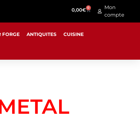
Mon
0
0,00
€
compte
R FORGE
ANTIQUITES
CUISINE
 METAL