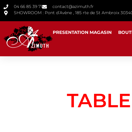
04 66 85 39 71
contact@azimuth.fr
SHOWROOM : Pont d’Avène , 185 rte de St Ambroix 30
PRESENTATION MAGASIN
BOUT
TABLE