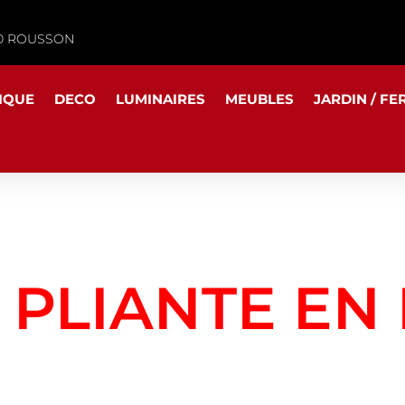
340 ROUSSON
IQUE
DECO
LUMINAIRES
MEUBLES
JARDIN / FE
 PLIANTE EN