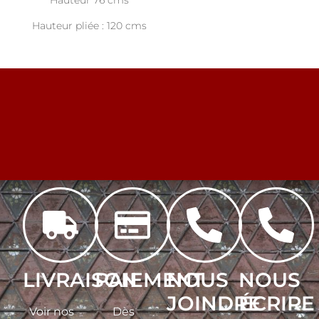
Hauteur 76 cms
Hauteur pliée : 120 cms
LIVRAISON
PAIEMENT
NOUS
NOUS
JOINDRE
ÉCRIRE
Voir nos
Dès