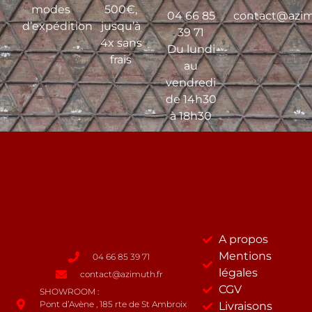
modes
500€,
04 66 85
contact@azim
d’expédition
jusqu’à
39 71
4x sans
Du lundi
frais
au
vendredi
de 14h30
à 18h30
A propos
Mentions
04 66 85 39 71
légales
contact@azimuth.fr
CGV
SHOWROOM :
Pont d’Avène , 185 rte de St Ambroix
Livraisons