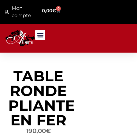
Mon
0
0,00
€
compte
PRESENTATION MAGASIN
JARDIN / FER FORGE
TABLE
RONDE
PLIANTE
EN FER
190,00
€