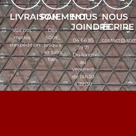
LIVRAISON
PAIEMENT
NOUS
NOUS
JOINDRE
ÉCRIRE
Voir nos
Dès
modes
500€,
04 66 85
contact@azim
d’expédition
jusqu’à
39 71
4x sans
Du lundi
frais
au
vendredi
de 14h30
à 18h30