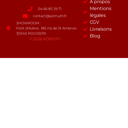
A propos
Mentions
04 66 85 39 71
légales
contact@azimuth.fr
CGV
SHOWROOM :
Pont d’Avène , 185 rte de St Ambroix
Livraisons
30340 ROUSSON
Blog
© 2026 AZIMUTH