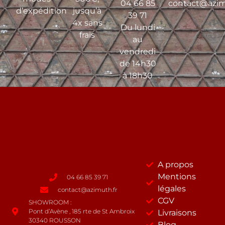
04 66 85
contact@azim
d’expédition
jusqu’à
39 71
4x sans
Du lundi
frais
au
vendredi
de 14h30
à 18h30
A propos
Mentions
04 66 85 39 71
légales
contact@azimuth.fr
CGV
SHOWROOM :
Pont d’Avène , 185 rte de St Ambroix
Livraisons
30340 ROUSSON
Blog