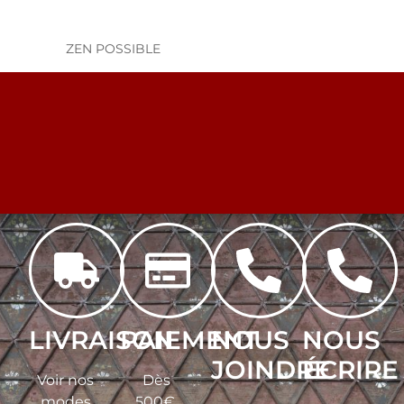
ZEN POSSIBLE
LIVRAISON
PAIEMENT
NOUS
NOUS
JOINDRE
ÉCRIRE
Voir nos
Dès
modes
500€,