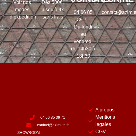
Voir nos
Dès 500€,
modes
jusqu’à 4x
04 66 85
contact@azimut
d’expédition
sans frais
39 71
Du lundi
au
vendredi
de 14h30 à
18h30
A propos
Mentions
04 66 85 39 71
légales
contact@azimuth.fr
CGV
SHOWROOM :