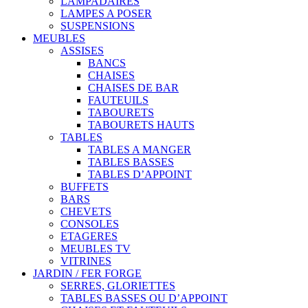
LAMPADAIRES
LAMPES A POSER
SUSPENSIONS
MEUBLES
ASSISES
BANCS
CHAISES
CHAISES DE BAR
FAUTEUILS
TABOURETS
TABOURETS HAUTS
TABLES
TABLES A MANGER
TABLES BASSES
TABLES D’APPOINT
BUFFETS
BARS
CHEVETS
CONSOLES
ETAGERES
MEUBLES TV
VITRINES
JARDIN / FER FORGE
SERRES, GLORIETTES
TABLES BASSES OU D’APPOINT