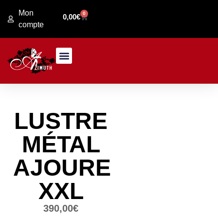
Mon
0
0,00
€
compte
PRESENTATION MAGASIN
JARDIN / FER FORGE
LUSTRE
MÉTAL
AJOURE
XXL
390,00
€