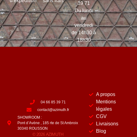
d’expédition
sans frais
39 71
Du lundi
au
vendredi
de 14h30 à
18h30
A propos
Mentions
04 66 85 39 71
légales
contact@azimuth.fr
CGV
SHOWROOM :
Pont d’Avène , 185 rte de St Ambroix
Livraisons
30340 ROUSSON
Blog
© 2026 AZIMUTH