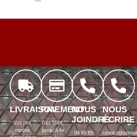
LIVRAISON
PAIEMENT
NOUS
NOUS
JOINDRE
ÉCRIRE
Voir nos
Dès 500€,
modes
jusqu’à 4x
04 66 85
contact@azimut