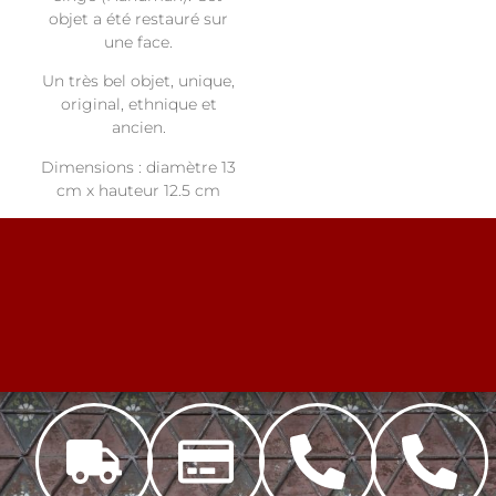
objet a été restauré sur
une face.
Un très bel objet, unique,
original, ethnique et
ancien.
Dimensions : diamètre 13
cm x hauteur 12.5 cm