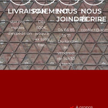
LIVRAISON
PAIEMENT
NOUS
NOUS
JOINDRE
ÉCRIRE
Voir nos
Dès
modes
500€,
04 66 85
contact@azim
d’expédition
jusqu’à
39 71
4x sans
Du lundi
frais
au
vendredi
de 14h30
à 18h30
A propos