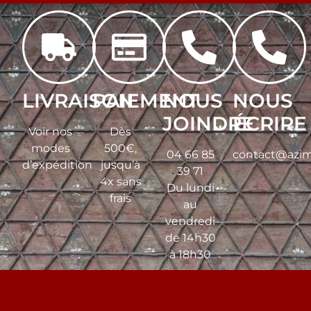
LIVRAISON
PAIEMENT
NOUS
NOUS
JOINDRE
ÉCRIRE
Voir nos
Dès
modes
500€,
04 66 85
contact@azim
d’expédition
jusqu’à
39 71
4x sans
Du lundi
frais
au
vendredi
de 14h30
à 18h30