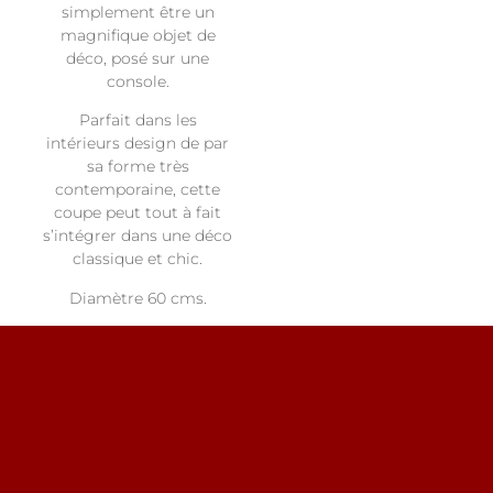
simplement être un
magnifique objet de
déco, posé sur une
console.
Parfait dans les
intérieurs design de par
sa forme très
contemporaine, cette
coupe peut tout à fait
s’intégrer dans une déco
classique et chic.
Diamètre 60 cms.