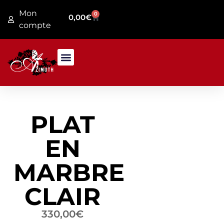
Mon
0
0,00
€
compte
PRESENTATION MAGASIN
JARDIN / FER FORGE
PLAT
EN
MARBRE
CLAIR
330,00
€