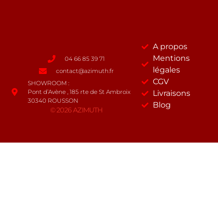
A propos
Mentions
04 66 85 39 71
légales
contact@azimuth.fr
CGV
SHOWROOM :
Pont d’Avène , 185 rte de St Ambroix
Livraisons
30340 ROUSSON
Blog
© 2026 AZIMUTH