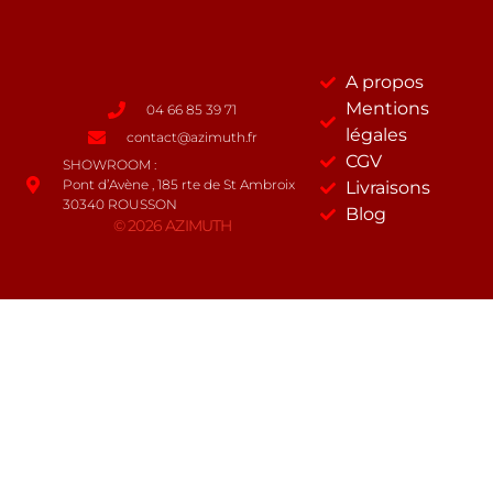
A propos
Mentions
04 66 85 39 71
légales
contact@azimuth.fr
CGV
SHOWROOM :
Pont d’Avène , 185 rte de St Ambroix
Livraisons
30340 ROUSSON
Blog
© 2026 AZIMUTH