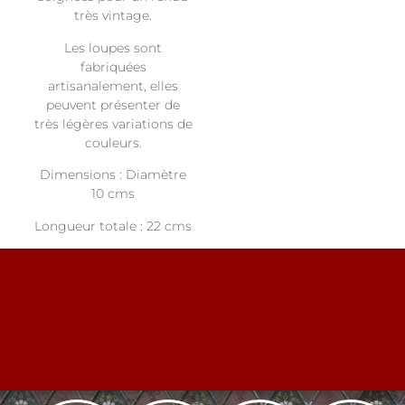
très vintage.
Les loupes sont
fabriquées
artisanalement, elles
peuvent présenter de
très légères variations de
couleurs.
Dimensions : Diamètre
10 cms
Longueur totale : 22 cms