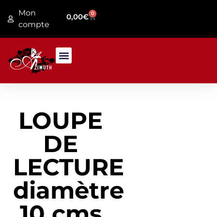
Mon
0
0,00
€
compte
PRESENTATION MAGASIN
JARDIN / FER FORGE
LOUPE
DE
LECTURE
diamètre
10 cms