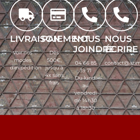
LIVRAISON
PAIEMENT
NOUS
NOUS
JOINDRE
ÉCRIRE
Voir nos
Dès
modes
500€,
04 66 85
contact@azim
d’expédition
jusqu’à
39 71
4x sans
Du lundi
frais
au
vendredi
de 14h30
à 18h30