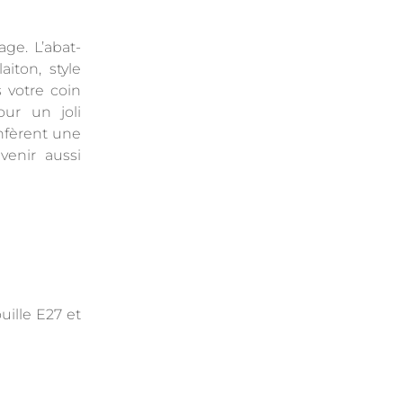
ge. L’abat-
aiton, style
s votre coin
our un joli
nfèrent une
venir aussi
ouille E27 et