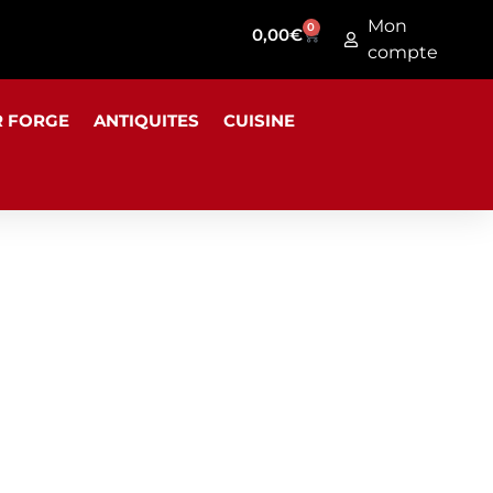
Mon
0
0,00
€
compte
R FORGE
ANTIQUITES
CUISINE