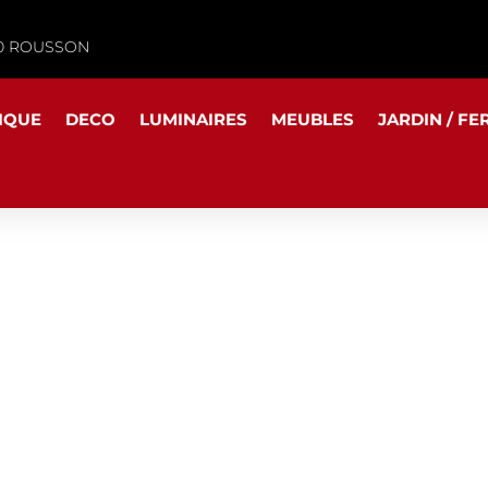
340 ROUSSON
IQUE
DECO
LUMINAIRES
MEUBLES
JARDIN / FE