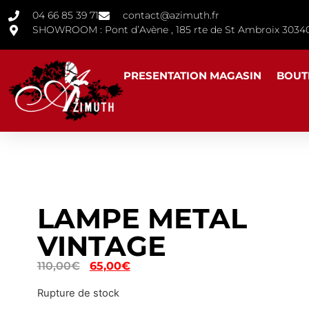
04 66 85 39 71
contact@azimuth.fr
SHOWROOM : Pont d’Avène , 185 rte de St Ambroix 30
PRESENTATION MAGASIN
BOUT
LAMPE METAL
VINTAGE
110,00
€
65,00
€
Rupture de stock