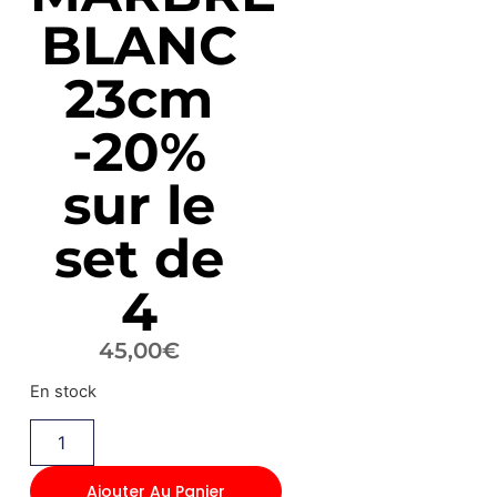
BLANC
23cm
-20%
sur le
set de
4
45,00
€
En stock
Ajouter Au Panier