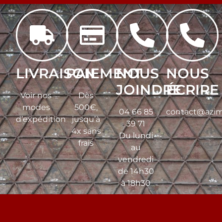
LIVRAISON
PAIEMENT
NOUS
NOUS
JOINDRE
ÉCRIRE
Voir nos
Dès
modes
500€,
04 66 85
contact@azim
d’expédition
jusqu’à
39 71
4x sans
Du lundi
frais
au
vendredi
de 14h30
à 18h30