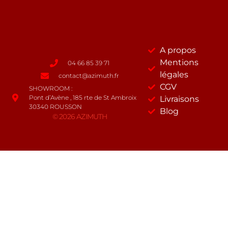
A propos
Mentions
04 66 85 39 71
légales
contact@azimuth.fr
CGV
SHOWROOM :
Pont d’Avène , 185 rte de St Ambroix
Livraisons
30340 ROUSSON
Blog
© 2026 AZIMUTH