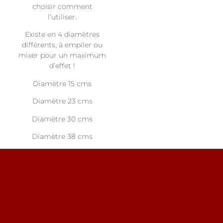
choisir comment
l’utiliser.
Existe en 4 diamètres
différents, à empiler ou
mixer pour un maximum
d’effet !
Diamètre 15 cms
Diamètre 23 cms
Diamètre 30 cms
Diamètre 38 cms