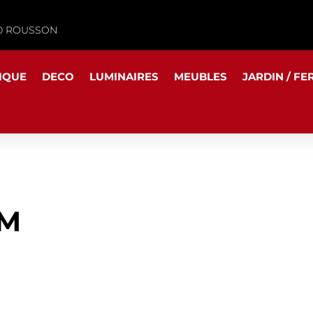
340 ROUSSON
IQUE
DECO
LUMINAIRES
MEUBLES
JARDIN / FE
PM