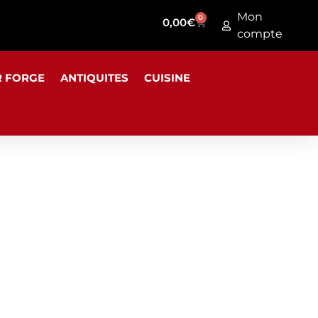
Mon
0
0,00
€
compte
R FORGE
ANTIQUITES
CUISINE