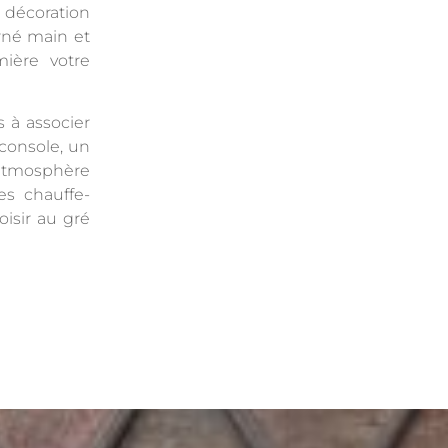
écoration
rné main et
mière votre
s à associer
 console, un
 atmosphère
es chauffe-
isir au gré