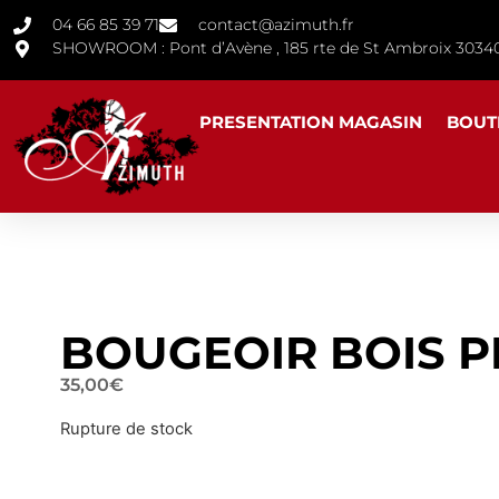
04 66 85 39 71
contact@azimuth.fr
SHOWROOM : Pont d’Avène , 185 rte de St Ambroix 30
PRESENTATION MAGASIN
BOUT
BOUGEOIR BOIS 
35,00
€
Rupture de stock