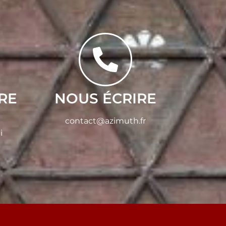
RE
NOUS ÉCRIRE
contact@azimuth.fr
i