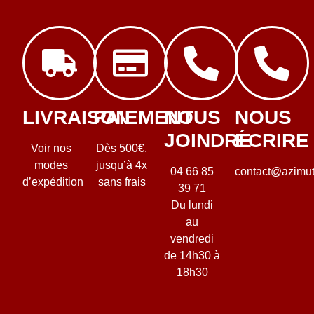
LIVRAISON
PAIEMENT
NOUS
NOUS
JOINDRE
ÉCRIRE
Voir nos
Dès 500€,
modes
jusqu’à 4x
04 66 85
contact@azimut
d’expédition
sans frais
39 71
Du lundi
au
vendredi
de 14h30 à
18h30