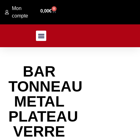
Mon
0
0,00
€
compte
PRESENTATION MAGASIN
JARDIN / FER FORGE
BAR
TONNEAU
METAL
PLATEAU
VERRE