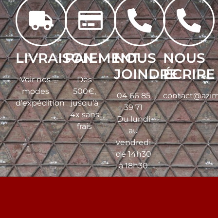
LIVRAISON
PAIEMENT
NOUS
NOUS
JOINDRE
ÉCRIRE
Voir nos
Dès
modes
500€,
04 66 85
contact@azim
d’expédition
jusqu’à
39 71
4x sans
Du lundi
frais
au
vendredi
de 14h30
à 18h30