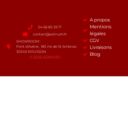
A propos
Mentions
04 66 85 39 71
légales
contact@azimuth.fr
CGV
SHOWROOM :
Pont d’Avène , 185 rte de St Ambroix
Livraisons
30340 ROUSSON
Blog
© 2026 AZIMUTH