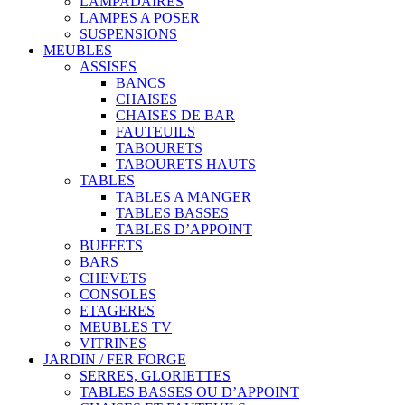
LAMPADAIRES
LAMPES A POSER
SUSPENSIONS
MEUBLES
ASSISES
BANCS
CHAISES
CHAISES DE BAR
FAUTEUILS
TABOURETS
TABOURETS HAUTS
TABLES
TABLES A MANGER
TABLES BASSES
TABLES D’APPOINT
BUFFETS
BARS
CHEVETS
CONSOLES
ETAGERES
MEUBLES TV
VITRINES
JARDIN / FER FORGE
SERRES, GLORIETTES
TABLES BASSES OU D’APPOINT