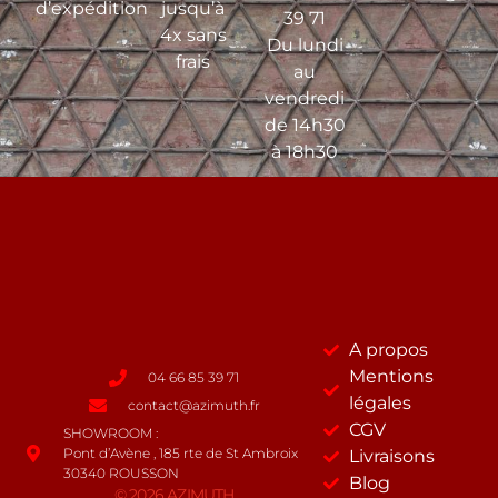
d’expédition
jusqu’à
39 71
4x sans
Du lundi
frais
au
vendredi
de 14h30
à 18h30
A propos
Mentions
04 66 85 39 71
légales
contact@azimuth.fr
CGV
SHOWROOM :
Pont d’Avène , 185 rte de St Ambroix
Livraisons
30340 ROUSSON
Blog
© 2026 AZIMUTH