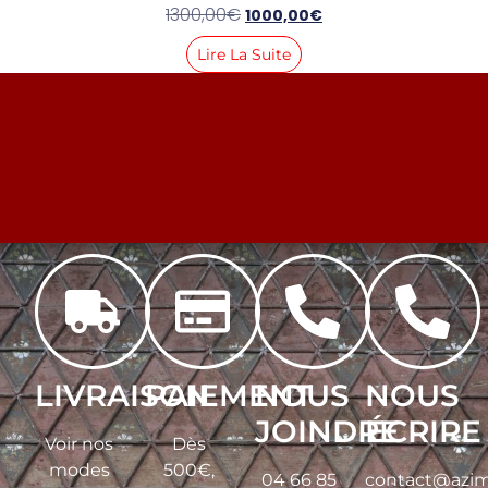
1300,00
€
1000,00
€
Lire La Suite
LIVRAISON
PAIEMENT
NOUS
NOUS
JOINDRE
ÉCRIRE
Voir nos
Dès
modes
500€,
04 66 85
contact@azim