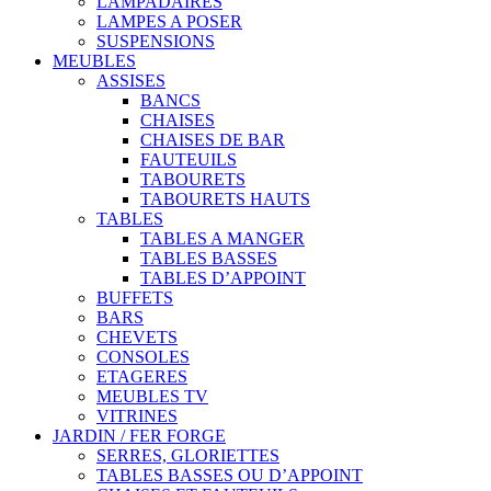
LAMPADAIRES
LAMPES A POSER
SUSPENSIONS
MEUBLES
ASSISES
BANCS
CHAISES
CHAISES DE BAR
FAUTEUILS
TABOURETS
TABOURETS HAUTS
TABLES
TABLES A MANGER
TABLES BASSES
TABLES D’APPOINT
BUFFETS
BARS
CHEVETS
CONSOLES
ETAGERES
MEUBLES TV
VITRINES
JARDIN / FER FORGE
SERRES, GLORIETTES
TABLES BASSES OU D’APPOINT