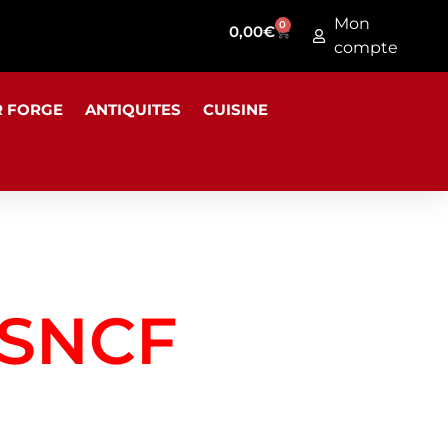
Mon
0
0,00
€
compte
R FORGE
ANTIQUITES
CUISINE
SNCF