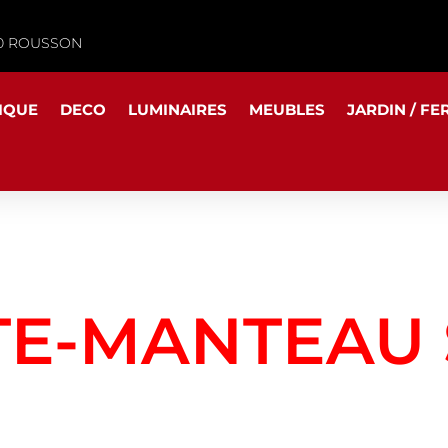
340 ROUSSON
IQUE
DECO
LUMINAIRES
MEUBLES
JARDIN / FE
TE-MANTEAU 