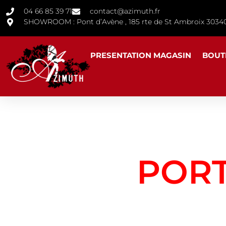
04 66 85 39 71
contact@azimuth.fr
SHOWROOM : Pont d’Avène , 185 rte de St Ambroix 30
PRESENTATION MAGASIN
BOUT
POR