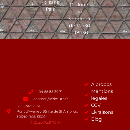
4x sans
Du lundi
frais
au
vendredi
de 14h30
à 18h30
A propos
Mentions
04 66 85 39 71
légales
contact@azimuth.fr
CGV
SHOWROOM :
Pont d’Avène , 185 rte de St Ambroix
Livraisons
30340 ROUSSON
Blog
© 2026 AZIMUTH