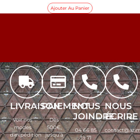
Ajouter Au Panier
LIVRAISON
PAIEMENT
NOUS
NOUS
JOINDRE
ÉCRIRE
Voir nos
Dès
modes
500€,
04 66 85
contact@azim
d’expédition
jusqu’à
39 71