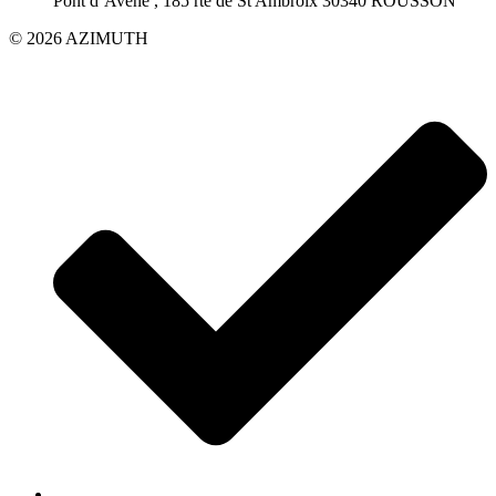
Pont d’Avène , 185 rte de St Ambroix 30340 ROUSSON
© 2026 AZIMUTH