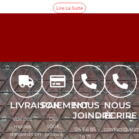
Lire La Suite
LIVRAISON
PAIEMENT
NOUS
NOUS
JOINDRE
ÉCRIRE
Voir nos
Dès
modes
500€,
04 66 85
contact@azim
d’expédition
jusqu’à
39 71