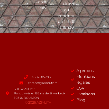
4x sans
Du lundi
frais
au
vendredi
de 14h30
à 18h30
A propos
Mentions
04 66 85 39 71
légales
contact@azimuth.fr
CGV
SHOWROOM :
Pont d’Avène , 185 rte de St Ambroix
Livraisons
30340 ROUSSON
Blog
© 2026 AZIMUTH