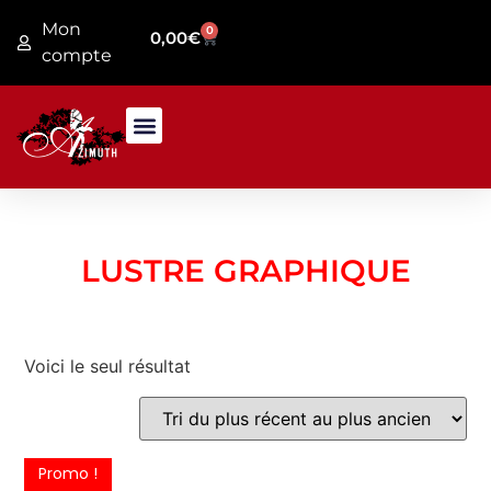
Mon
0
0,00
€
compte
PRESENTATION MAGASIN
JARDIN / FER FORGE
LUSTRE GRAPHIQUE
Voici le seul résultat
Promo !