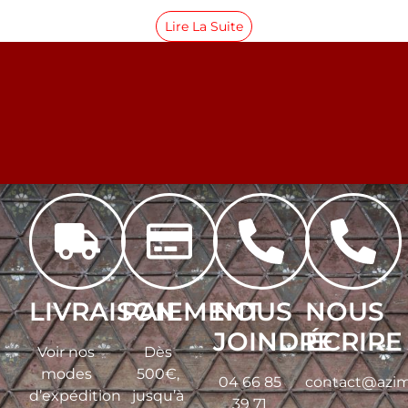
Lire La Suite
LIVRAISON
PAIEMENT
NOUS
NOUS
JOINDRE
ÉCRIRE
Voir nos
Dès
modes
500€,
04 66 85
contact@azim
d’expédition
jusqu’à
39 71