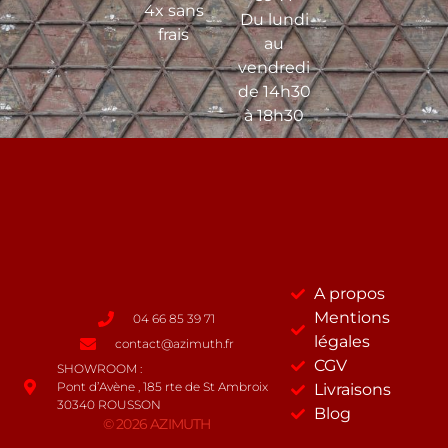
4x sans
Du lundi
frais
au
vendredi
de 14h30
à 18h30
A propos
Mentions
04 66 85 39 71
légales
contact@azimuth.fr
CGV
SHOWROOM :
Pont d’Avène , 185 rte de St Ambroix
Livraisons
30340 ROUSSON
Blog
© 2026 AZIMUTH