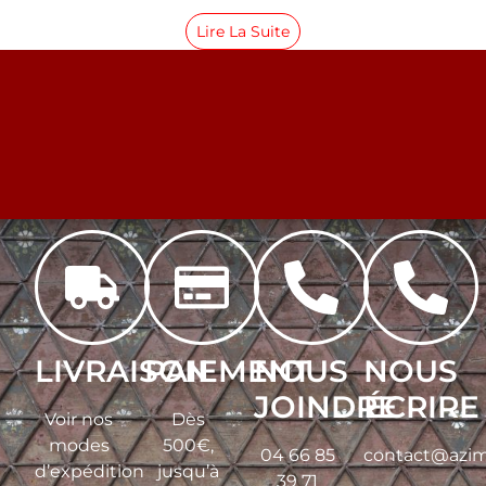
Lire La Suite
LIVRAISON
PAIEMENT
NOUS
NOUS
JOINDRE
ÉCRIRE
Voir nos
Dès
modes
500€,
04 66 85
contact@azim
d’expédition
jusqu’à
39 71