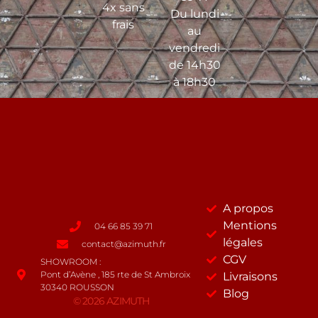
4x sans
Du lundi
frais
au
vendredi
de 14h30
à 18h30
A propos
Mentions
04 66 85 39 71
légales
contact@azimuth.fr
CGV
SHOWROOM :
Pont d’Avène , 185 rte de St Ambroix
Livraisons
30340 ROUSSON
Blog
© 2026 AZIMUTH