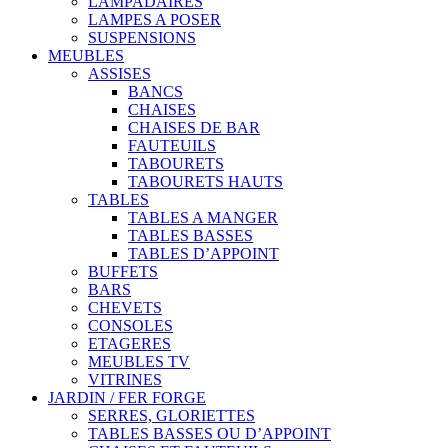
LAMPADAIRES
LAMPES A POSER
SUSPENSIONS
MEUBLES
ASSISES
BANCS
CHAISES
CHAISES DE BAR
FAUTEUILS
TABOURETS
TABOURETS HAUTS
TABLES
TABLES A MANGER
TABLES BASSES
TABLES D’APPOINT
BUFFETS
BARS
CHEVETS
CONSOLES
ETAGERES
MEUBLES TV
VITRINES
JARDIN / FER FORGE
SERRES, GLORIETTES
TABLES BASSES OU D’APPOINT