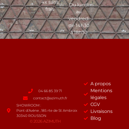
4x sans
Du lundi
frais
au
vendredi
de 14h30
à 18h30
A propos
Mentions
04 66 85 39 71
légales
contact@azimuth.fr
CGV
SHOWROOM :
Pont d’Avène , 185 rte de St Ambroix
Livraisons
30340 ROUSSON
Blog
© 2026 AZIMUTH