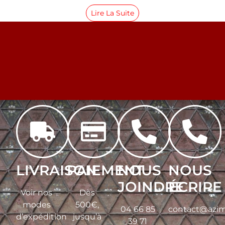
Lire La Suite
LIVRAISON
PAIEMENT
NOUS
NOUS
JOINDRE
ÉCRIRE
Voir nos
Dès
modes
500€,
04 66 85
contact@azim
d’expédition
jusqu’à
39 71