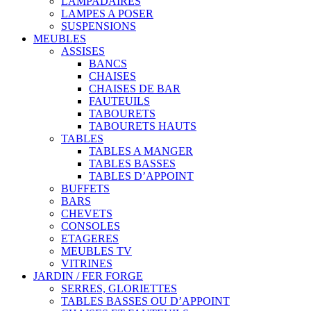
LAMPADAIRES
LAMPES A POSER
SUSPENSIONS
MEUBLES
ASSISES
BANCS
CHAISES
CHAISES DE BAR
FAUTEUILS
TABOURETS
TABOURETS HAUTS
TABLES
TABLES A MANGER
TABLES BASSES
TABLES D’APPOINT
BUFFETS
BARS
CHEVETS
CONSOLES
ETAGERES
MEUBLES TV
VITRINES
JARDIN / FER FORGE
SERRES, GLORIETTES
TABLES BASSES OU D’APPOINT