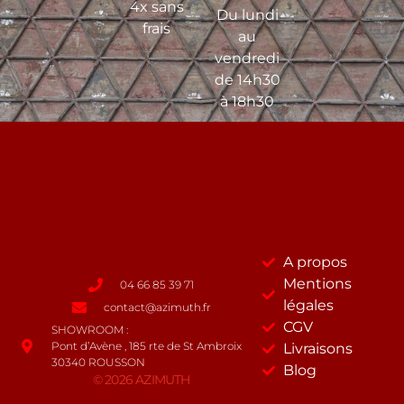
4x sans
Du lundi
frais
au
vendredi
de 14h30
à 18h30
A propos
Mentions
04 66 85 39 71
légales
contact@azimuth.fr
CGV
SHOWROOM :
Pont d’Avène , 185 rte de St Ambroix
Livraisons
30340 ROUSSON
Blog
© 2026 AZIMUTH