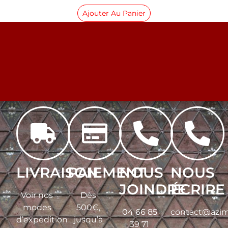
Ajouter Au Panier
LIVRAISON
PAIEMENT
NOUS
NOUS
JOINDRE
ÉCRIRE
Voir nos
Dès
modes
500€,
04 66 85
contact@azim
d’expédition
jusqu’à
39 71