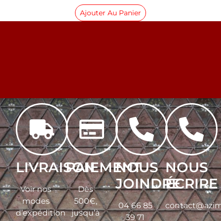
Ajouter Au Panier
LIVRAISON
PAIEMENT
NOUS
NOUS
JOINDRE
ÉCRIRE
Voir nos
Dès
modes
500€,
04 66 85
contact@azim
d’expédition
jusqu’à
39 71