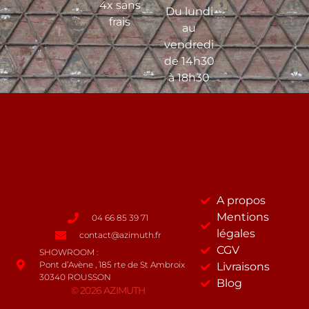
4x sans
Du lundi
frais
au
vendredi
de 14h30
à 18h30
A propos
Mentions
04 66 85 39 71
légales
contact@azimuth.fr
CGV
SHOWROOM :
Pont d’Avène , 185 rte de St Ambroix
Livraisons
30340 ROUSSON
Blog
© 2026 AZIMUTH