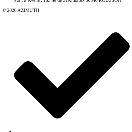
Pont d’Avène , 185 rte de St Ambroix 30340 ROUSSON
© 2026 AZIMUTH