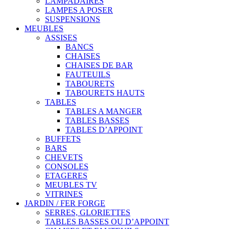
LAMPADAIRES
LAMPES A POSER
SUSPENSIONS
MEUBLES
ASSISES
BANCS
CHAISES
CHAISES DE BAR
FAUTEUILS
TABOURETS
TABOURETS HAUTS
TABLES
TABLES A MANGER
TABLES BASSES
TABLES D’APPOINT
BUFFETS
BARS
CHEVETS
CONSOLES
ETAGERES
MEUBLES TV
VITRINES
JARDIN / FER FORGE
SERRES, GLORIETTES
TABLES BASSES OU D’APPOINT